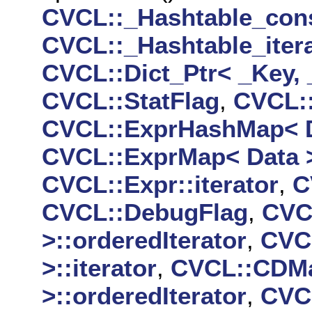
CVCL::_Hashtable_const
CVCL::_Hashtable_itera
CVCL::Dict_Ptr< _Key, 
CVCL::StatFlag
,
CVCL::
CVCL::ExprHashMap< Da
CVCL::ExprMap< Data >:
CVCL::Expr::iterator
,
C
CVCL::DebugFlag
,
CVC
>::orderedIterator
,
CVC
>::iterator
,
CVCL::CDMa
>::orderedIterator
,
CVC