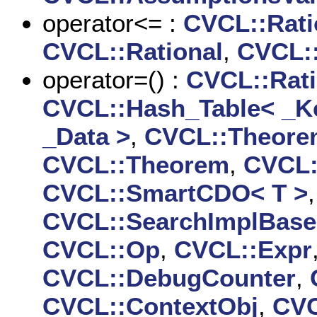
operator<= :
CVCL::Rati
CVCL::Rational
,
CVCL:
operator=() :
CVCL::Rati
CVCL::Hash_Table< _Ke
_Data >
,
CVCL::Theore
CVCL::Theorem
,
CVCL:
CVCL::SmartCDO< T >
,
CVCL::SearchImplBase:
CVCL::Op
,
CVCL::Expr
CVCL::DebugCounter
,
CVCL::ContextObj
,
CVC