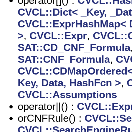
operator[]() :
CVCL::Hash
CVCL::Dict< _Key, _Dat
CVCL::ExprHashMap< D
>
,
CVCL::Expr
,
CVCL::
SAT::CD_CNF_Formula
SAT::CNF_Formula
,
CV
CVCL::CDMapOrdered< 
Key, Data, HashFcn >
,
CVCL::Assumptions
operator||() :
CVCL::Exp
orCNFRule() :
CVCL::Se
CVCL::SearchEngineRu