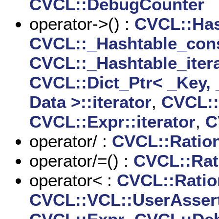
CVCL::DebugCounter
operator->() :
CVCL::Has
CVCL::_Hashtable_const
CVCL::_Hashtable_itera
CVCL::Dict_Ptr< _Key, 
Data >::iterator
,
CVCL::
CVCL::Expr::iterator
,
C
operator/ :
CVCL::Ration
operator/=() :
CVCL::Rat
operator< :
CVCL::Ratio
CVCL::VCL::UserAsser