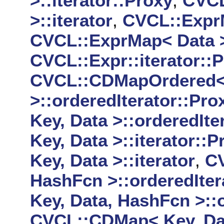
>::iterator::Proxy
,
CVCL
>::iterator
,
CVCL::ExprM
CVCL::ExprMap< Data >:
CVCL::Expr::iterator::
CVCL::CDMapOrdered< 
>::orderedIterator::Pro
Key, Data >::orderedIte
Key, Data >::iterator::P
Key, Data >::iterator
,
CV
HashFcn >::orderedIter
Key, Data, HashFcn >::o
CVCL::CDMap< Key, Dat