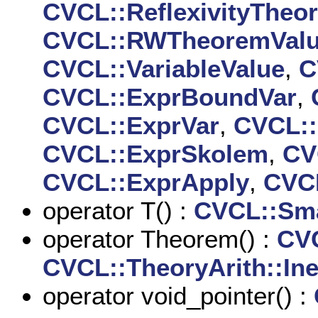
CVCL::ReflexivityTheo
CVCL::RWTheoremVal
CVCL::VariableValue
,
C
CVCL::ExprBoundVar
,
CVCL::ExprVar
,
CVCL::
CVCL::ExprSkolem
,
CV
CVCL::ExprApply
,
CVC
operator T() :
CVCL::Sm
operator Theorem() :
CVC
CVCL::TheoryArith::In
operator void_pointer() :