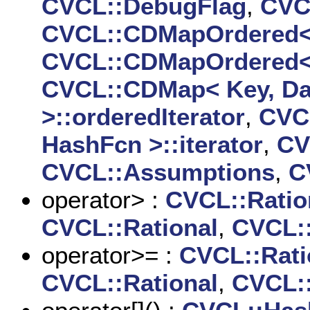
CVCL::DebugFlag
,
CVC
CVCL::CDMapOrdered< K
CVCL::CDMapOrdered< K
CVCL::CDMap< Key, Da
>::orderedIterator
,
CVC
HashFcn >::iterator
,
CV
CVCL::Assumptions
,
C
operator> :
CVCL::Ratio
CVCL::Rational
,
CVCL:
operator>= :
CVCL::Rati
CVCL::Rational
,
CVCL: