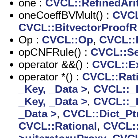
one :
CVCL::RefinedAr
oneCoeffBVMult() :
CVCL
CVCL::BitvectorProofR
Op :
CVCL::Op
,
CVCL::
opCNFRule() :
CVCL::S
operator &&() :
CVCL::E
operator *() :
CVCL::Rati
_Key, _Data >
,
CVCL::_H
_Key, _Data >
,
CVCL::_H
_Data >
,
CVCL::Dict_Ptr
CVCL::Rational
,
CVCL: