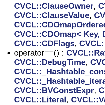
CVCL::ClauseOwner
,
C
CVCL::ClauseValue
,
CV
CVCL::CDOmapOrdered<
CVCL::CDOmap< Key, D
CVCL::CDFlags
,
CVCL:
operator==() :
CVCL::Rat
CVCL::DebugTime
,
CVC
CVCL::_Hashtable_const
CVCL::_Hashtable_itera
CVCL::BVConstExpr
,
C
CVCL::Literal
,
CVCL::Va