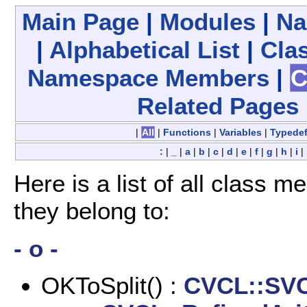
Main Page
|
Modules
|
Na
|
Alphabetical List
|
Clas
Namespace Members
|
C
Related Pages
|
All
|
Functions
|
Variables
|
Typede
:
|
_
|
a
|
b
|
c
|
d
|
e
|
f
|
g
|
h
|
i
|
Here is a list of all class 
they belong to:
- o -
OKToSplit() :
CVCL::SVC