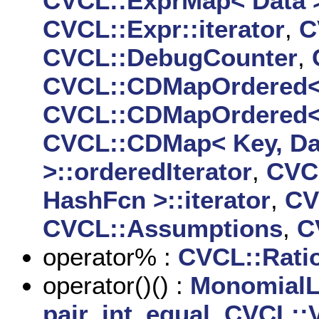
CVCL::ExprMap< Data >:
CVCL::Expr::iterator
,
C
CVCL::DebugCounter
,
CVCL::CDMapOrdered< K
CVCL::CDMapOrdered< K
CVCL::CDMap< Key, Da
>::orderedIterator
,
CVC
HashFcn >::iterator
,
CV
CVCL::Assumptions
,
C
operator% :
CVCL::Ratio
operator()() :
MonomialL
pair_int_equal
,
CVCL::V