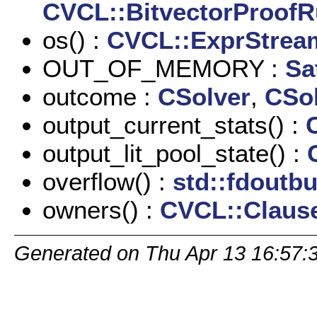
CVCL::BitvectorProofR
os() :
CVCL::ExprStrea
OUT_OF_MEMORY :
Sa
outcome :
CSolver
,
CSol
output_current_stats() :
output_lit_pool_state() :
overflow() :
std::fdoutbu
owners() :
CVCL::Claus
Generated on Thu Apr 13 16:57: