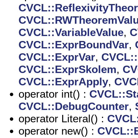
CVCL::ReflexivityTheo
CVCL::RWTheoremVal
CVCL::VariableValue
,
C
CVCL::ExprBoundVar
,
CVCL::ExprVar
,
CVCL::
CVCL::ExprSkolem
,
CV
CVCL::ExprApply
,
CVC
operator int() :
CVCL::St
CVCL::DebugCounter
,
operator Literal() :
CVCL:
operator new() :
CVCL::