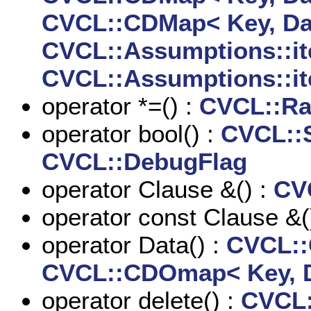
CVCL::CDMap< Key, Dat
CVCL::Assumptions::it
CVCL::Assumptions::it
operator *=() :
CVCL::Ra
operator bool() :
CVCL::S
CVCL::DebugFlag
operator Clause &() :
CV
operator const Clause &(
operator Data() :
CVCL::
CVCL::CDOmap< Key, D
operator delete() :
CVCL: