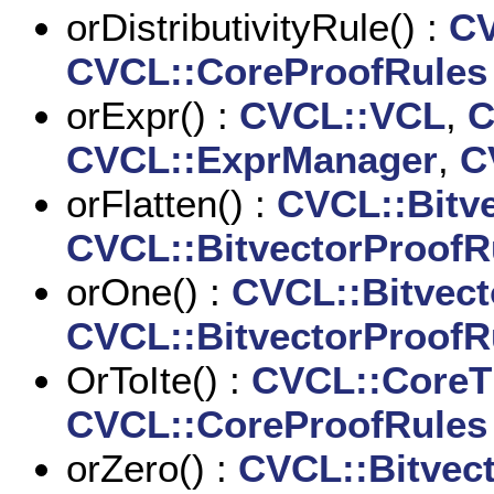
orDistributivityRule() :
CV
CVCL::CoreProofRules
orExpr() :
CVCL::VCL
,
C
CVCL::ExprManager
,
C
orFlatten() :
CVCL::Bitv
CVCL::BitvectorProofR
orOne() :
CVCL::Bitvec
CVCL::BitvectorProofR
OrToIte() :
CVCL::CoreT
CVCL::CoreProofRules
orZero() :
CVCL::Bitvec