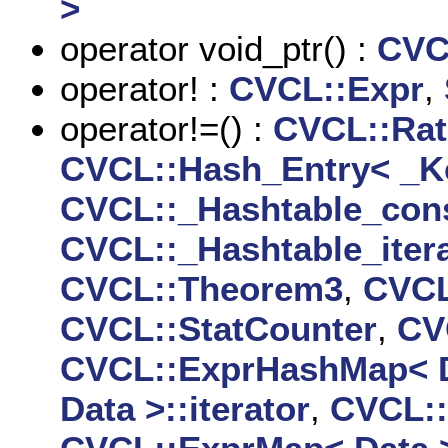
>
operator void_ptr() :
CVCL
operator! :
CVCL::Expr
,
operator!=() :
CVCL::Rat
CVCL::Hash_Entry< _Ke
CVCL::_Hashtable_const
CVCL::_Hashtable_itera
CVCL::Theorem3
,
CVCL
CVCL::StatCounter
,
CV
CVCL::ExprHashMap< D
Data >::iterator
,
CVCL::