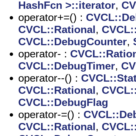
HashFcn >::iterator
,
CV
operator+=() :
CVCL::De
CVCL::Rational
,
CVCL:
CVCL::DebugCounter
,
operator- :
CVCL::Ration
CVCL::DebugTimer
,
CV
operator--() :
CVCL::Sta
CVCL::Rational
,
CVCL:
CVCL::DebugFlag
operator-=() :
CVCL::De
CVCL::Rational
,
CVCL: