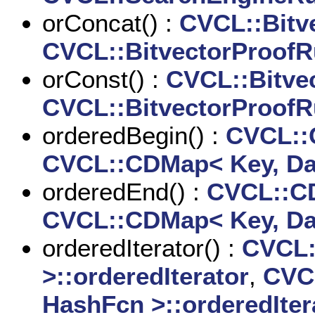
orConcat() :
CVCL::Bitv
CVCL::BitvectorProofR
orConst() :
CVCL::Bitve
CVCL::BitvectorProofR
orderedBegin() :
CVCL::
CVCL::CDMap< Key, Da
orderedEnd() :
CVCL::CD
CVCL::CDMap< Key, Da
orderedIterator() :
CVCL:
>::orderedIterator
,
CVC
HashFcn >::orderedIter