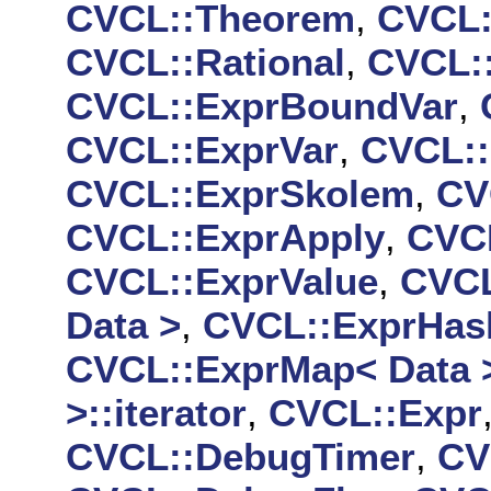
CVCL::Theorem
,
CVCL:
CVCL::Rational
,
CVCL:
CVCL::ExprBoundVar
,
CVCL::ExprVar
,
CVCL::
CVCL::ExprSkolem
,
CV
CVCL::ExprApply
,
CVC
CVCL::ExprValue
,
CVCL
Data >
,
CVCL::ExprHash
CVCL::ExprMap< Data 
>::iterator
,
CVCL::Expr
CVCL::DebugTimer
,
CV