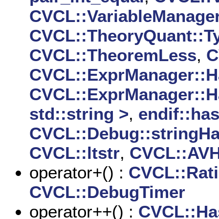
CVCL::VariableManage
CVCL::TheoryQuant::
CVCL::TheoremLess
,
C
CVCL::ExprManager::
CVCL::ExprManager::H
std::string >
,
endif::ha
CVCL::Debug::stringH
CVCL::ltstr
,
CVCL::AV
operator+() :
CVCL::Rati
CVCL::DebugTimer
operator++() :
CVCL::Has