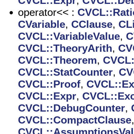
CVCL::Expr
,
CVCL::De
operator<< :
CVCL::Rati
CVariable
,
CClause
,
CL
CVCL::VariableValue
,
C
CVCL::TheoryArith
,
CV
CVCL::Theorem
,
CVCL::
CVCL::StatCounter
,
CV
CVCL::Proof
,
CVCL::Ex
CVCL::Expr
,
CVCL::Exc
CVCL::DebugCounter
,
CVCL::CompactClause
CVCL::AssumptionsVa